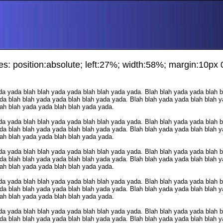
s: position:absolute; left:27%; width:58%; margin:10px
da yada blah blah yada yada blah blah yada yada. Blah blah yada yada blah 
da blah blah yada yada blah blah yada yada. Blah blah yada yada blah blah y
ah blah yada yada blah blah yada yada.
da yada blah blah yada yada blah blah yada yada. Blah blah yada yada blah 
da blah blah yada yada blah blah yada yada. Blah blah yada yada blah blah y
ah blah yada yada blah blah yada yada.
da yada blah blah yada yada blah blah yada yada. Blah blah yada yada blah 
da blah blah yada yada blah blah yada yada. Blah blah yada yada blah blah y
ah blah yada yada blah blah yada yada.
da yada blah blah yada yada blah blah yada yada. Blah blah yada yada blah 
da blah blah yada yada blah blah yada yada. Blah blah yada yada blah blah y
ah blah yada yada blah blah yada yada.
da yada blah blah yada yada blah blah yada yada. Blah blah yada yada blah 
da blah blah yada yada blah blah yada yada. Blah blah yada yada blah blah y